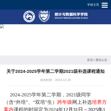
学校主页
学
院
概
况
师
资
首页
» 通知公告
概
关于2024-2025学年第二学期2021级补选课程通知
况
发布时间：2024-12-29
专
2024-2025
学年第二学期，202
1
级同学
业
（含“外培”、“双培”生）
跨年级
网上补选
培养方
设
案内
课
程的时间定为
2024年
12月31日－2025年1