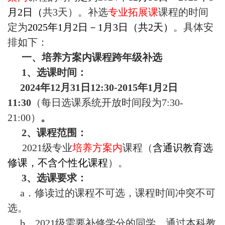
置
月2日（
共3天）。
补选
专业拓展课
课程的时间
定为
2025年1月2日－1月3日（共2天）
。具体安
人
排如下：
才
一、培养方案内课程跨年级补选
培
1、选课时间：
2024年
12
月
31
日12:30-
2015年1
月
2
日
养
11:
30
（每日选课系统开放时间段为7:30-
招
21:00）
。
生
2、课程范围：
2021级专业
培养方案内
课程（
含通识教育选
就
修课，不含个性化课程
）。
业
3、选课要求：
交
a．修读过的课程不可选，课程时间冲突不可
选。
流
b．2021
级需要补修学分的同学，通过本科教