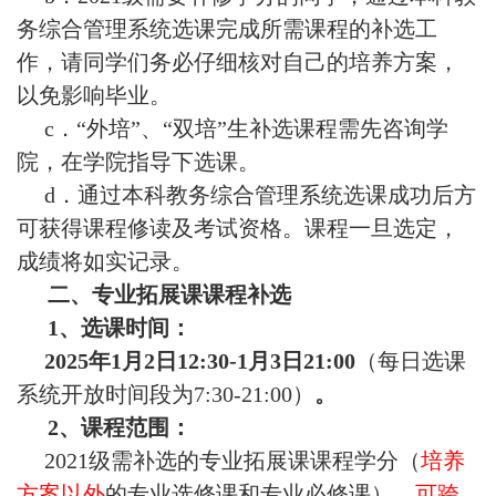
合
务综合管理系统选课完成所需课程的补选工
作
作，请同学们务必仔细核对自己的培养方案，
以免影响毕业。
党
c．“外培”、“双培”生补选课程需先咨询学
建
院，在学院指导下选课。
工
d．通过本科教务综合管理系统选课成功后方
可获得课程修读及考试资格。课程一旦选定，
作
成绩将如实记录。
下
二、专业拓展课课程补选
载
1、选课时间：
202
5
年
1
月
2
日12:30-
1
月
3
日21:00
（每日选课
专
系统开放时间段为7:30-21:00）
。
区
2、课程范围：
2021级需补选的专业拓展课课程学分（
培养
方案以外
的专业选修课和专业必修课），
可跨