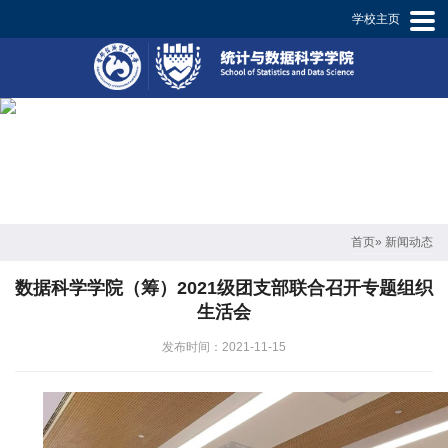
学校主页
学
院
概
况
师
资
首页
» 新闻动态
概
数据科学学院（筹）2021级团支部联合召开专题组织
况
生活会
专
发布时间：2021-11-15
业
设