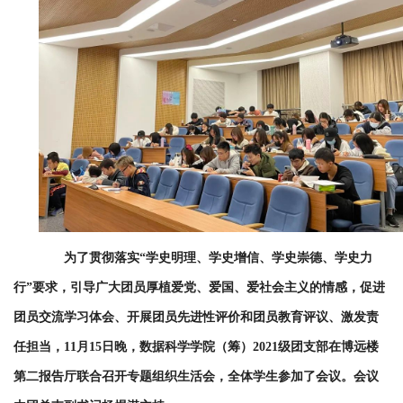
置
人
才
培
养
招
生
为了贯彻落实“学史明理、学史增信、学史崇德、学史力
就
行”要求，引导广大团员厚植爱党、爱国、爱社会主义的情感，促进
业
团员交流学习体会、开展团员先进性评价和团员教育评议、激发责
交
任担当，11月15日晚，数据科学学院（筹）2021级团支部在博远楼
流
第二报告厅联合召开专题组织生活会，全体学生参加了会议。会议