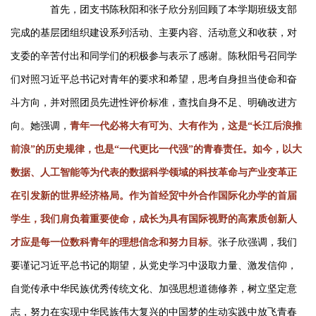
首先，团支书陈秋阳和张子欣分别回顾了本学期班级支部
完成的基层团组织建设系列活动、主要内容、活动意义和收获，对
支委的辛苦付出和同学们的积极参与表示了感谢。陈秋阳号召同学
们对照习近平总书记对青年的要求和希望，思考自身担当使命和奋
斗方向，并对照团员先进性评价标准，查找自身不足、明确改进方
向。她强调，
青年一代必将大有可为、大有作为，这是“长江后浪推
前浪”的历史规律，也是“一代更比一代强”的青春责任。如今，以大
数据、人工智能等为代表的数据科学领域的科技革命与产业变革正
在引发新的世界经济格局。作为首经贸中外合作国际化办学的首届
学生，我们肩负着重要使命，成长为具有国际视野的高素质创新人
才应是每一位数科青年的理想信念和努力目标
。张子欣强调，我们
要谨记习近平总书记的期望，从党史学习中汲取力量、激发信仰，
自觉传承中华民族优秀传统文化、加强思想道德修养，树立坚定意
志，努力在实现中华民族伟大复兴的中国梦的生动实践中放飞青春