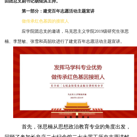
由团总支副书记杨焜淇主持。
合
第一部分：建党百年志愿活动主题宣讲
作
做传承红色基因的接班人
党
应学院团总支的邀请，马克思主义学院2019级研究生张思
建
楠、李慧敏、张雪和高韶欣进行了建党百年志愿活动主题宣讲。
工
作
下
载
专
区
首先，张思楠从思想政治教育专业的角度出发，
回顾了参加长辛店二七纪念馆二七大罢工历史志愿讲解