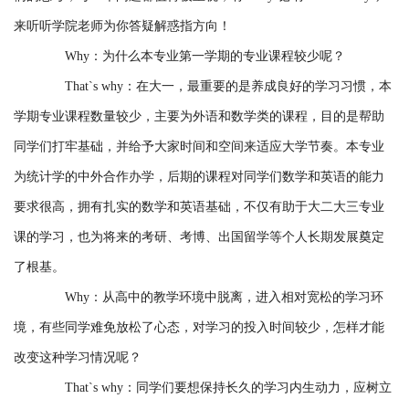
合
来听听学院老师为你答疑解惑指方向！
作
Why：为什么本专业第一学期的专业课程较少呢？
党
That`s why：在大一，最重要的是养成良好的学习习惯，本
学期专业课程数量较少，主要为外语和数学类的课程，目的是帮助
建
同学们打牢基础，并给予大家时间和空间来适应大学节奏。本专业
工
为统计学的中外合作办学，后期的课程对同学们数学和英语的能力
作
要求很高，拥有扎实的数学和英语基础，不仅有助于大二大三专业
下
课的学习，也为将来的考研、考博、出国留学等个人长期发展奠定
载
了根基。
Why：从高中的教学环境中脱离，进入相对宽松的学习环
专
境，有些同学难免放松了心态，对学习的投入时间较少，怎样才能
区
改变这种学习情况呢？
That`s why：同学们要想保持长久的学习内生动力，应树立