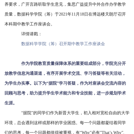
养要求，广开言路听取学生意见，集思广益提升中外合作办学教学
置
质量，数据科学学院（筹）于2021年11月18日在博远楼天朗厅召开
人
本科期中教学工作座谈会。
才
详情请戳：
培
数据科学学院（筹）召开期中教学工作座谈会
养
作为学院教育质量保障体系的重要组成部分，学院充分开
招
放教学信息沟通渠道，有序开展学术交流、学习答疑等有关活动，
生
为学生办实事。以下为“据院”学习答疑，作为对座谈会交流内容的
就
回顾与思考，助力提升学生学术能力和专业技能，进一步规划学术
业
生涯。
“据院”的同学们作为新晋大学生，初入相对宽松自由的大学
交
环境，总会遇到这样或那样的学业困惑。每一个问题都凝结着同学
流
们的思考，每一个问题都值得被重视，有“Why”必有”That’s Why”,