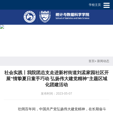
学校主页
学
院
概
况
师
资
首页
» 新闻动态
概
社会实践丨我院团总支走进新村街道刘孟家园社区开
况
展"情挚夏日童手巧动 弘扬伟大建党精神"主题区域
化团建活动
专
发布时间：2023-05-07
业
设
壮阔百年间，中国共产党弘扬伟大建党精神，在长期奋斗