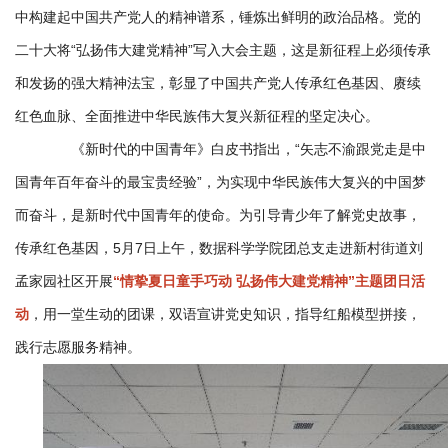
置
中构建起中国共产党人的精神谱系，锤炼出鲜明的政治品格。党的
二十大将“弘扬伟大建党精神”写入大会主题，这是新征程上必须传承
人
和发扬的强大精神法宝，彰显了中国共产党人传承红色基因、赓续
才
红色血脉、全面推进中华民族伟大复兴新征程的坚定决心。
培
《新时代的中国青年》白皮书指出，“矢志不渝跟党走是中
养
国青年百年奋斗的最宝贵经验”，为实现中华民族伟大复兴的中国梦
而奋斗，是新时代中国青年的使命。为引导青少年了解党史故事，
招
传承红色基因，5月7日上午，数据科学学院团总支走进新村街道刘
生
孟家园社区开展
“情挚夏日童手巧动 弘扬伟大建党精神”主题团日活
就
动
，用一堂生动的团课，双语宣讲党史知识，指导红船模型拼接，
业
践行志愿服务精神。
交
流