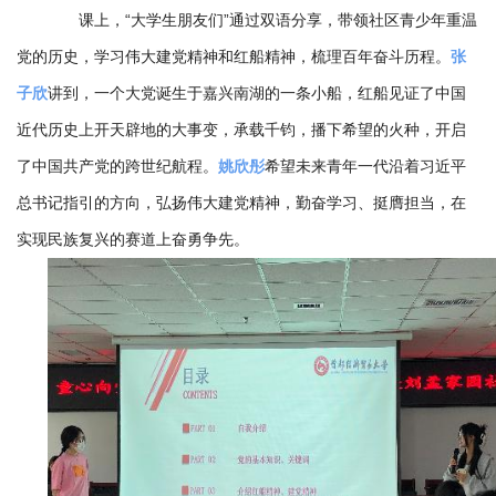
课上，“大学生朋友们”通过双语分享，带领社区青少年重温
党的历史，学习伟大建党精神和红船精神，梳理百年奋斗历程。
张
子欣
讲到，一个大党诞生于嘉兴南湖的一条小船，红船见证了中国
近代历史上开天辟地的大事变，承载千钧，播下希望的火种，开启
了中国共产党的跨世纪航程。
姚欣彤
希望未来青年一代沿着习近平
总书记指引的方向，弘扬伟大建党精神，勤奋学习、挺膺担当，在
实现民族复兴的赛道上奋勇争先。