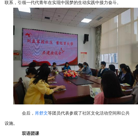
联系，引领一代代青年在实现中国梦的生动实践中接力奋斗。
会后，
肖舒文
等团员代表参观了社区文化活动空间和公共
设施。
双语团课