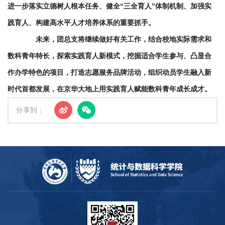
进一步落实立德树人根本任务、健全“三全育人”体制机制、加强实
践育人、构建高水平人才培养体系的重要抓手。
未来，团总支将继续做好有关工作，结合校地实际需求和
数科青年特长，探索实践育人新模式，挖掘适合学生参与、凸显合
作办学特色的项目，打造志愿服务品牌活动，组织动员学生融入新
时代首都发展，在京华大地上用实践育人赋能数科青年成长成才。
分享到：