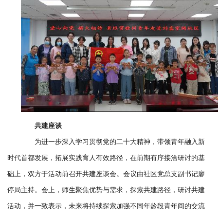
合
作
党
建
工
作
下
共建座谈
为进一步深入学习贯彻党的二十大精神，带领青年融入新
载
时代首都发展，拓展实践育人有效路径，在前期有序接洽研讨的基
专
础上，双方于活动前召开共建座谈会。会议由社区党总支副书记廖
区
停局主持。会上，师生聚焦优势与需求，探索共建路径，研讨共建
活动，并一致表示，未来将持续探索加强不同年龄段青年间的交流