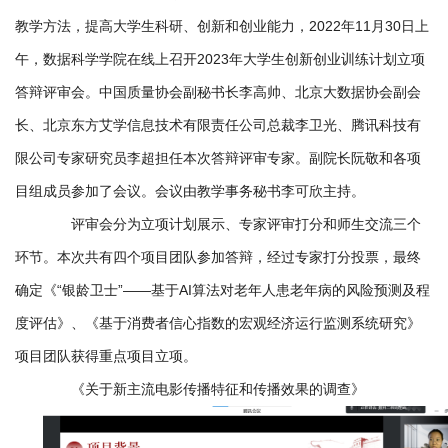
置
教学方法，提高大学生科研、创新和创业能力，2022年11月30日上
人
午，数据科学学院在线上召开2023年大学生创新创业训练计划立项
答辩评审会。中国质量协会副秘书长李高帅、北京大数据协会副会
才
长、北京东方艾学信息技术有限责任公司总裁李卫光、腾讯科技有
培
限公司专家研究员李超担任本次答辩评审专家。副院长阮敬和各项
养
目组成员参加了会议。会议由教学事务秘书李可欣主持。
招
评审会分为立项计划展示、专家评审打分和师生交流三个
环节。本次共有四个项目团队参加答辩，经过专家打分投票，最终
生
确定《“银龄卫士”——基于AI算法对老年人患老年病的风险预测及程
就
度评估》、《基于消费者信心指数的宏观经济运行监测系统研究》
业
项目团队获得重点项目立项。
交
《关于新主流电影传播特征和传播效果的调查》
流