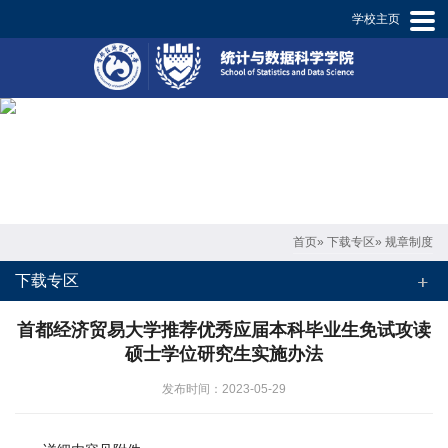
学校主页
学
院
概
况
师
资
首页
»
下载专区
» 规章制度
概
下载专区
况
首都经济贸易大学推荐优秀应届本科毕业生免试攻读
专
硕士学位研究生实施办法
业
发布时间：2023-05-29
设