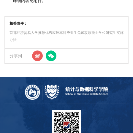
详细内容见附件。
置
人
相关附件：
才
首都经济贸易大学推荐优秀应届本科毕业生免试攻读硕士学位研究生实施
办法
培
养
分享到：
招
生
就
业
交
流