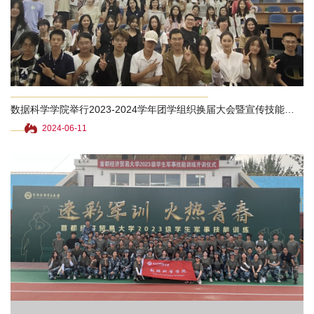
置
人
才
培
数据科学学院举行2023-2024学年团学组织换届大会暨宣传技能分享活动
养
2024-06-11
招
生
就
业
交
流