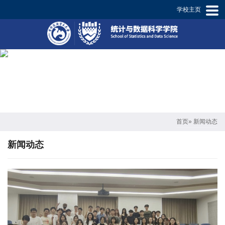
学校主页
学
院
概
况
师
资
首页
» 新闻动态
概
新闻动态
况
专
业
设