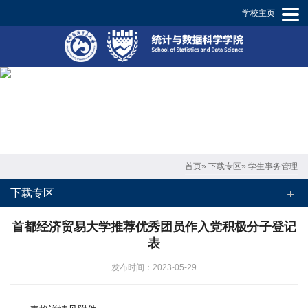
学校主页
学
院
概
况
师
资
首页
»
下载专区
» 学生事务管理
概
下载专区
况
首都经济贸易大学推荐优秀团员作入党积极分子登记
专
表
业
发布时间：2023-05-29
设