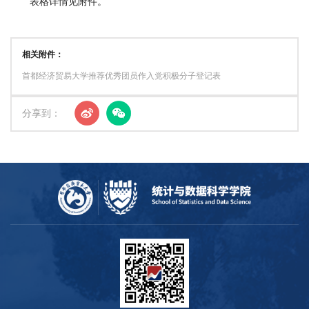
表格详情见附件。
置
人
相关附件：
才
首都经济贸易大学推荐优秀团员作入党积极分子登记表
培
分享到：
养
招
生
就
业
交
流